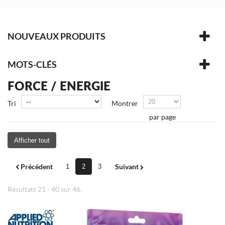
NOUVEAUX PRODUITS
MOTS-CLÉS
FORCE / ENERGIE
Tri
Montrer
par page
Afficher tout
Précédent
Suivant
1
2
3
Résultats 21 - 40 sur 46.