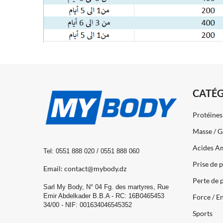
CATÉG
Protéines
Masse / G
Acides A
Tel: 0551 888 020 / 0551 888 060
Prise de 
Email: contact@mybody.dz
Perte de 
Sarl My Body, N° 04 Fg. des martyres, Rue
Emir Abdelkader B.B.A - RC: 16B0465453
Force / E
34/00 - NIF: 001634046545352
Sports