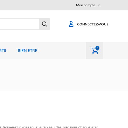
Mon compte
CONNECTEZ-VOUS
0
RTS
BIEN ÊTRE
us trouverez ci-dessous le tableau des prix pour chaque état