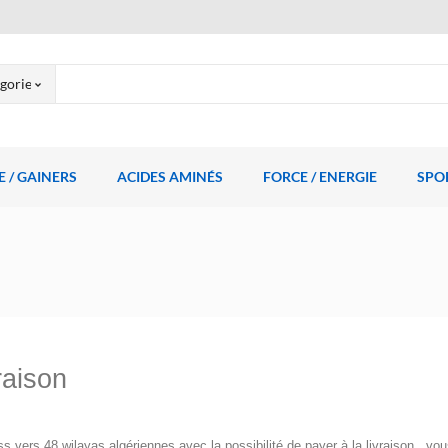
 / GAINERS
ACIDES AMINÉS
FORCE / ENERGIE
SPO
raison
s vers 48 wilayas algériennes avec la possibilité de payer à la livraison, vo